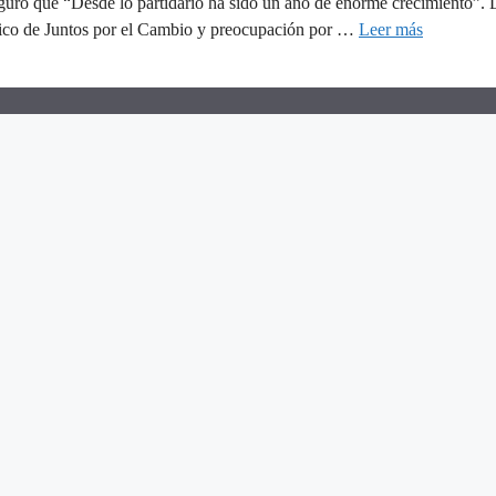
guró que “Desde lo partidario ha sido un año de enorme crecimiento”. La
lítico de Juntos por el Cambio y preocupación por …
Leer más