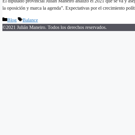
El diputado provincial Julián Maneiro analizó el 2021 que se va y ase
la oposición y marca la agenda”. Expectativas por el crecimiento po
Categorías
Etiquetas
Blog
Balance
©2021 Julián Maneiro. Todos los derechos reservados.